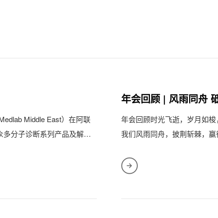
年会回顾 | 风雨同舟 
b Middle East）在阿联
年会回顾时光飞逝，岁月如梭
众多分子诊断系列产品及解决
我们风雨同舟，披荆斩棘，赢
嘉宾及全体...