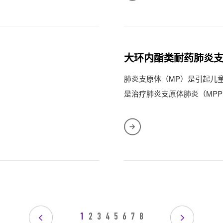
大环内酯类耐药肺炎
肺炎支原体（MP）是引起儿
是治疗肺炎支原体肺炎（MP
耐药问题日...
1
2
3
4
5
6
7
8