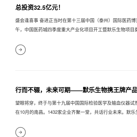
总投资32.5亿元！
盛会逢喜事 奋进正当时在第十三届中国（泰州）国际医药博览
午，中国医药城四季度重大产业化项目开工暨默乐生物项目
区默乐生...
行而不辍，未来可期——默乐生物携王牌产品亮
望眼将穿，终于与第十九届中国国际检验医学及输血仪器试剂
在10月的南昌。1432家企业齐聚一堂，共话行业未来。默
亮登场，为...