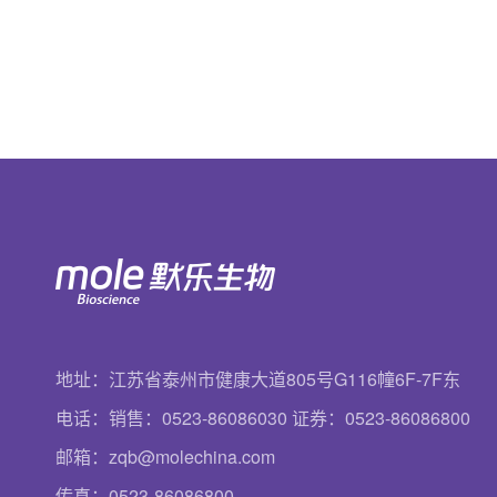
地址：江苏省泰州市健康大道805号G116幢6F-7F东
电话：销售：0523-86086030 证券：0523-86086800
邮箱：zqb@molechina.com
传真：0523-86086800